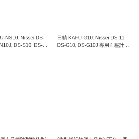
-NS10: Nissei DS-
日精 KAFU-G10: Nissei DS-11,
N10J, DS-S10, DS-
DS-G10, DS-G10J 專用血壓計袖
專用血壓計硬式袖帶
帶 (Nissei KAFU-G10: Blood
KAFU-N10: Blood
Pressure Monitor Cuff For Nissei
Monitor Hard Cuff For
Model DS-11, DS-G10, DS-
odel DS-N10, DS-
G10J)
-S10, DS-S10J)