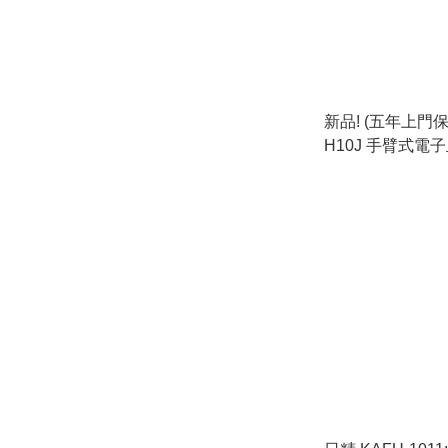
新品! (五年上門保養
H10J 手臂式電子
in Japan) New Product! (Five
Years On-site War
DS-H10J Blood P
Monitor - For Up
in Japan)