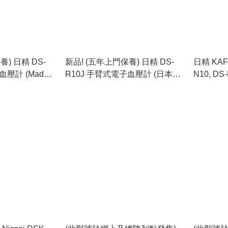
) 日精 DS-
新品! (五年上門保養) 日精 DS-
日精 KAFU
血壓計 (Made
R10J 手臂式電子血壓計 (日本製)
N10, DS-
New Product! (Five Years On-
S10J 
ranty) (Nissei
site Warranty) (Nissei DS-R10J
(Nissei 
ressure
Blood Pressure Monitor - For
Pressure 
per Arm) (Made
Upper Arm) (Made in Japan)
Nissei M
N10J, DS