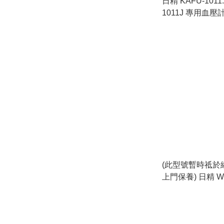
日精 KAFU-1011: 
1011J 專用血壓計袖帶 (
KAFU-1011: Bloo
Monitor Cuff For 
DSK-1011J)
(此型號暫時祗於網
上門保養) 日精 WS
輕觸式電子血壓計 (日本
Years On-site War
WSK-1011J Touch