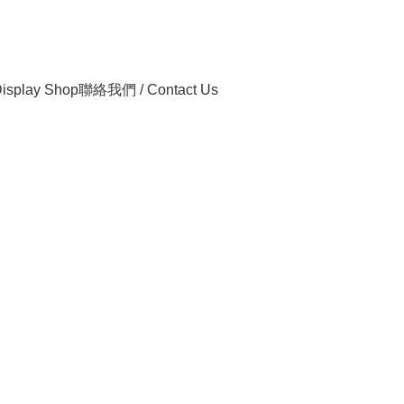
isplay Shop
聯絡我們 / Contact Us