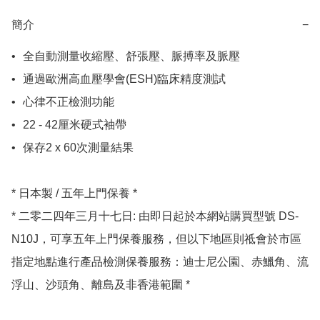
簡介
−
•	全自動測量收縮壓、舒張壓、脈搏率及脈壓

•	通過歐洲高血壓學會(ESH)臨床精度測試

•	心律不正檢測功能

•	22 - 42厘米硬式袖帶

•	保存2 x 60次測量結果

* 日本製 / 五年上門保養 *

* 二零二四年三月十七日: 由即日起於本網站購買型號 DS-
N10J，可享五年上門保養服務，但以下地區則祗會於市區
指定地點進行產品檢測保養服務：迪士尼公園、赤鱲角、流
浮山、沙頭角、離島及非香港範圍 *
