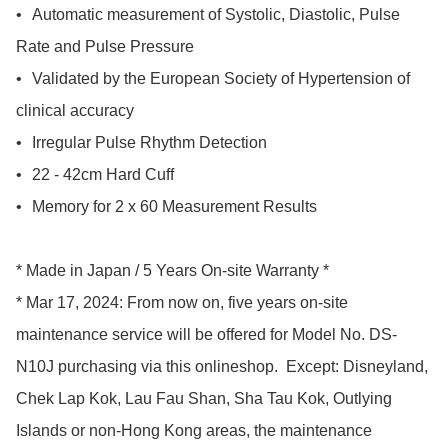
•	Automatic measurement of Systolic, Diastolic, Pulse 
Rate and Pulse Pressure

•	Validated by the European Society of Hypertension of 
clinical accuracy

•	Irregular Pulse Rhythm Detection

•	22 - 42cm Hard Cuff

•	Memory for 2 x 60 Measurement Results

* Made in Japan / 5 Years On-site Warranty *

* Mar 17, 2024: From now on, five years on-site 
maintenance service will be offered for Model No. DS-
N10J purchasing via this onlineshop.  Except: Disneyland, 
Chek Lap Kok, Lau Fau Shan, Sha Tau Kok, Outlying 
Islands or non-Hong Kong areas, the maintenance 