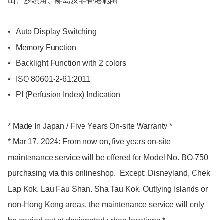
山、沙頭角、離島及非香港範圍 *

•	Auto Display Switching

•	Memory Function

•	Backlight Function with 2 colors

•	ISO 80601-2-61:2011

•	PI (Perfusion Index) Indication

* Made In Japan / Five Years On-site Warranty *

* Mar 17, 2024: From now on, five years on-site 
maintenance service will be offered for Model No. BO-750 
purchasing via this onlineshop.  Except: Disneyland, Chek 
Lap Kok, Lau Fau Shan, Sha Tau Kok, Outlying Islands or 
non-Hong Kong areas, the maintenance service will only 